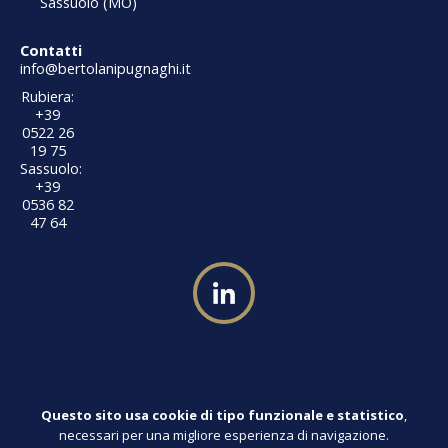
Sassuolo (MO)
Contatti
info@bertolanipugnaghi.it
Rubiera:
+39
0522 26
19 75
Sassuolo:
+39
0536 82
47 64
Questo sito usa cookie di tipo funzionale e statistico
,
© 2026 Bertolani & Pugnaghi S.T.P. a r.l.
necessari per una migliore esperienza di navigazione.